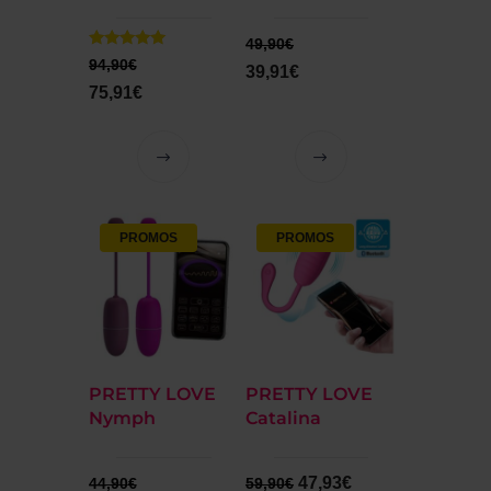
49,90
€
Note
94,90
€
39,91
€
5.00
sur 5
75,91
€
PROMOS
PROMOS
PRETTY LOVE
PRETTY LOVE
Nymph
Catalina
47,93
€
44,90
€
59,90
€