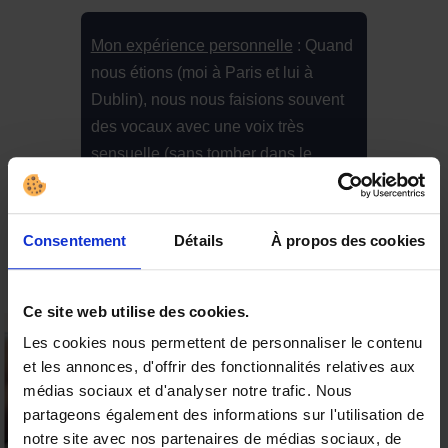
Mon expérience personnelle
: Quand
nous étions (moi à Paris et lui à
Dublin), nous nous faisions souvent
des vocaux avec une voix très
sensuelle (sans tomber dans le
téléphone rose quand même^^) et ça,
j’avoue, j’en garde un souvenir
impérissable. C’est dingue ce qu’un
Consentement
Détails
À propos des cookies
timbre de voix peut faire sur l’esprit. Ne
négligez pas cette partie et utilisez les
Ce site web utilise des cookies.
bons mots. Vous ne l’oublierez jamais,
elle ou lui non plus. En plus WhatsApp
Les cookies nous permettent de personnaliser le contenu
et les annonces, d'offrir des fonctionnalités relatives aux
est formidable pour ça.
15% offerts sur votre
médias sociaux et d'analyser notre trafic. Nous
première commande
partageons également des informations sur l'utilisation de
Valable sur tous les produits
notre site avec nos partenaires de médias sociaux, de