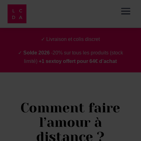
✓ Livraison et colis discret
✓
Solde 2026
-20% sur tous les produits (stock
limité)
+1 sextoy offert pour 64€ d’achat
Comment faire
l’amour à
distance ?