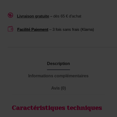
t
1
o
0

Livraison gratuite
–
dès 65 € d’achat
y
0
s
M

Facilité Paiement
– 3 fois sans frais (Klarna)
L
Description
Informations complémentaires
Avis (0)
Caractéristiques techniques