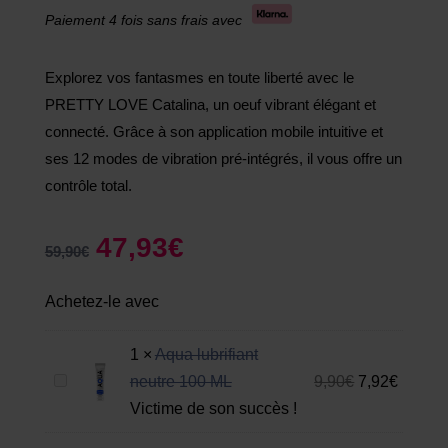
Paiement 4 fois sans frais avec
Explorez vos fantasmes en toute liberté avec le
PRETTY LOVE Catalina, un oeuf vibrant élégant et
connecté. Grâce à son application mobile intuitive et
ses 12 modes de vibration pré-intégrés, il vous offre un
contrôle total.
47,93
€
59,90
€
Achetez-le avec
1
×
Aqua lubrifiant
A
neutre 100 ML
9,90
€
7,92
€
q
Victime de son succès !
u