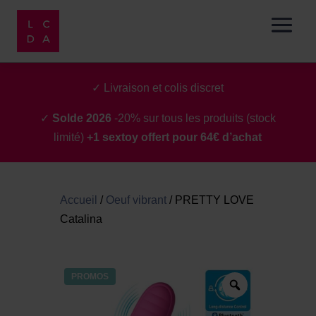
✓ Livraison et colis discret
✓
Solde 2026
-20% sur tous les produits (stock
limité)
+1 sextoy offert pour 64€ d’achat
Accueil
/
Oeuf vibrant
/
PRETTY LOVE
Catalina
PROMOS