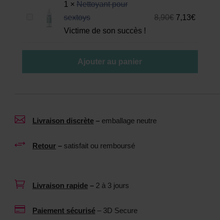
1
×
Nettoyant pour
a
N
sextoys
8,90
€
7,13
€
l
e
Victime de son succès !
u
t
b
t
r
Ajouter au panier
o
i
y
f
a
i
n
a

Livraison discrète
–
emballage neutre
t
n
p
t
+
Retour
–
satisfait ou remboursé
o
n
u
e
r
u

Livraison rapide
–
2 à 3 jours
s
t
e
r

Paiement sécurisé
– 3D Secure
x
e