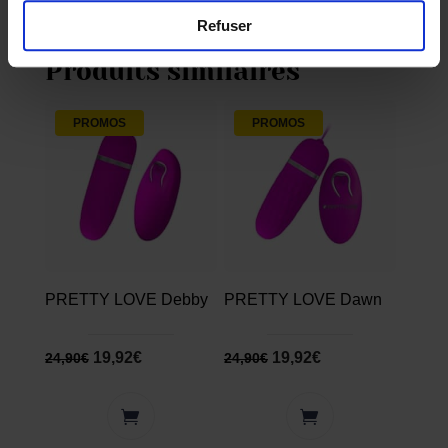
Refuser
Produits similaires
PROMOS
PROMOS
PRETTY LOVE Debby
PRETTY LOVE Dawn
19,92
€
19,92
€
24,90
€
24,90
€