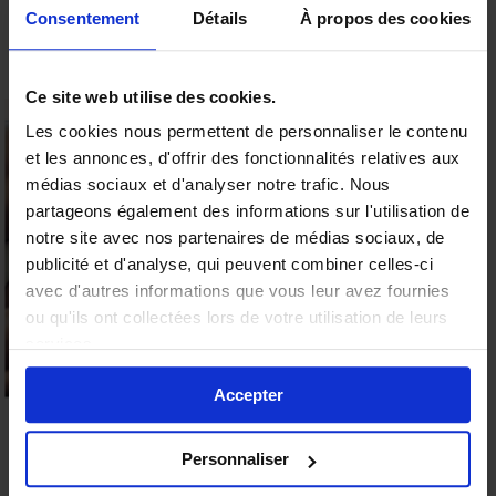
Consentement
Détails
À propos des cookies
Ce site web utilise des cookies.
Les cookies nous permettent de personnaliser le contenu
et les annonces, d'offrir des fonctionnalités relatives aux
15% offerts sur votre
médias sociaux et d'analyser notre trafic. Nous
première commande
partageons également des informations sur l'utilisation de
Valable sur tous les produits
notre site avec nos partenaires de médias sociaux, de
9.6
publicité et d'analyse, qui peuvent combiner celles-ci
/10 (19 avis)
★★★★★
avec d'autres informations que vous leur avez fournies
ou qu'ils ont collectées lors de votre utilisation de leurs
ENVOI
Profiter de l'offre
services.
Non merci
Accepter
Personnaliser