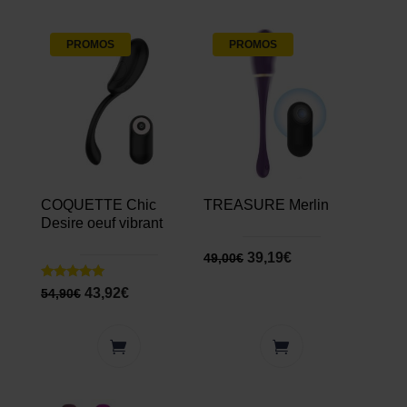
PROMOS
PROMOS
COQUETTE Chic
TREASURE Merlin
Desire oeuf vibrant
39,19
€
49,00
€
Note
43,92
€
54,90
€
5.00
sur 5