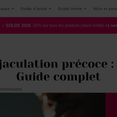
rques
Guide d’achat
Guide Intime
Alice et par
t ✓
SOLDE 2026
-20% sur tous les produits (stock limité)
+1 sex
aculation précoce :
Guide complet
ommentaires