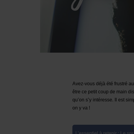
Avez-vous déjà été frustré a
être ce petit coup de main di
qu’on s’y intéresse. Il est si
on y va !
L’essentiel à retenir
: Le spr