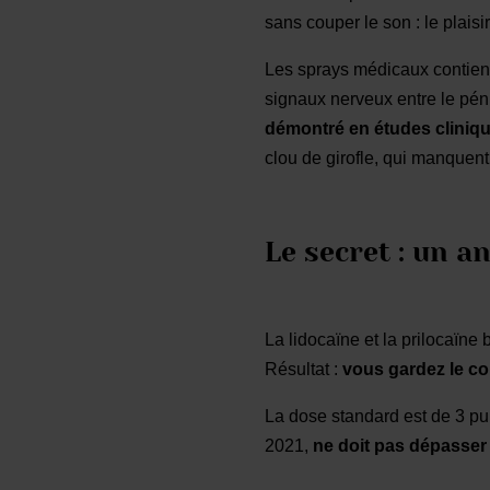
sans couper le son : le plaisi
Les sprays médicaux contienn
signaux nerveux entre le péni
démontré en études clinique
clou de girofle, qui manquent 
Le secret : un a
La lidocaïne et la prilocaïne
Résultat :
vous gardez le con
La dose standard est de 3 pu
2021,
ne doit pas dépasser 