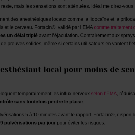
r reste, mais les sensations sont atténuées. Idéal me direz-vous 
ent des anesthésiques locaux comme la lidocaïne et la prilocaïn
s et le cerveau. Fortacin®, validé par l’EMA
comme traitement d
s un délai triplé
avant l’éjaculation. Contrairement aux spray
de preuves solides, même si certains utilisateurs en vantent l’ef
nesthésiant local pour moins de sen
 bloquent temporairement les influx nerveux
selon l’EMA
, réduis
trôle sans toutefois perdre le plaisir
.
lvérisations 5 à 10 minutes avant le rapport. Fortacin®, dispon
9 pulvérisations par jour
pour éviter les risques.