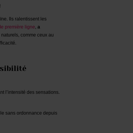
!
e. Ils ralentissent les
e première ligne
,
a
s naturels, comme ceux au
ficacité.
sibilité
ant l’intensité des sensations.
ible sans ordonnance depuis