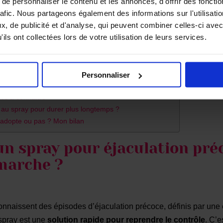
e personnaliser le contenu et les annonces, d'offrir des fonctio
rafic. Nous partageons également des informations sur l'utilisati
, de publicité et d'analyse, qui peuvent combiner celles-ci avec
ils ont collectées lors de votre utilisation de leurs services.
 éjaculation précoce et comment ça marche ?
ray retardant ? Mon guide pas à pas
Personnaliser
urquoi je trouve ça pratique
tes à connaître
s au spray pour durer plus longtemps ?
n adopte ou pas ? Mon bilan
un spray pour éjaculation pré
marche ?
naissent des épisodes d’éjaculation précoce, définis par une 
 spray est une
solution rapide pour reprendre le contrôle
. C’