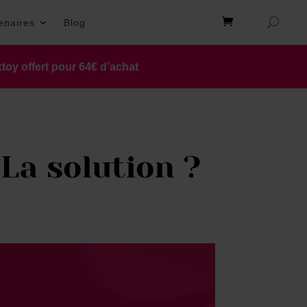
tenaires
Blog
toy offert pour 64€ d’achat
 La solution ?