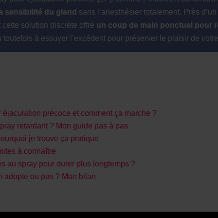
a sensibilité du gland
sans l’anesthésier totalement. Près d’un
 cette solution discrète offre
un coup de main ponctuel pour r
n toutefois à essuyer l’excédent pour préserver le plaisir de votre
r éjaculation précoce et comment ça marche ?
spray retardant ? Mon guide pas à pas
ourquoi je trouve ça pratique
mites à connaître
ves au spray pour durer plus longtemps ?
 on adopte ou pas ? Mon bilan