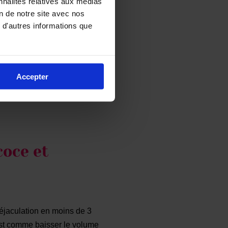
nnalités relatives aux médias
on de notre site avec nos
 d'autres informations que
Accepter
coce et
éjaculation en moins de 3
est comme baisser le volume