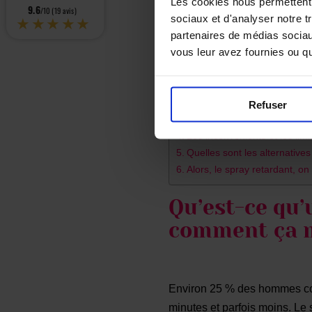
Les cookies nous permettent d
9.6
/10 (19 avis)
★★★★★
sociaux et d'analyser notre t
partenaires de médias sociaux
vous leur avez fournies ou qu'
Sommaire
Qu’est-ce qu’un spray pour
Comment bien utiliser un sp
Refuser
Les avantages du spray : po
Les inconvénients et les limi
Quelles sont les alternative
Alors, le spray retardant, o
Qu’est-ce qu’
comment ça 
Environ 25 % des hommes con
minutes et parfois moins. Le