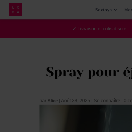
Sextoys
Ma
✓ Livraison et colis discre
Spray pour éj
par
Alice
|
Août 28, 2025
|
Se connaître
|
0 c