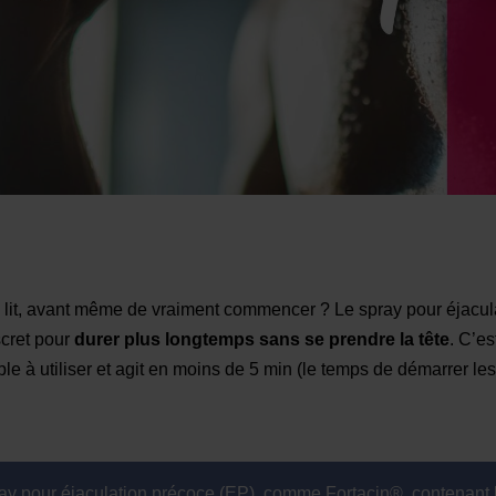
u lit, avant même de vraiment commencer ? Le spray pour éjacul
scret pour
durer plus longtemps sans se prendre la tête
. C’es
mple à utiliser et agit en moins de 5 min (le temps de démarrer les
ay pour éjaculation précoce (EP), comme Fortacin®, contenant li