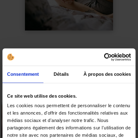
5. Briser le cycle de
la routine sexuelle
Consentement
Détails
À propos des cookies
Vous l’aurez deviné, les sextoys
représentent une option efficace pour
Ce site web utilise des cookies.
raviver l’excitation dans votre vie
Les cookies nous permettent de personnaliser le contenu
sexuelle quotidienne. Ils vous
et les annonces, d'offrir des fonctionnalités relatives aux
15% offerts sur votre
médias sociaux et d'analyser notre trafic. Nous
encouragent à interagir différemment, à
première commande
partageons également des informations sur l'utilisation de
explorer de nouvelles sensations et à
Valable sur tous les produits
notre site avec nos partenaires de médias sociaux, de
sortir des schémas habituels (la routine