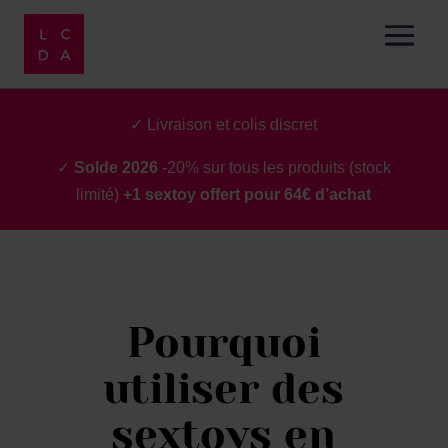
✓ Livraison et colis discret
✓
Solde 2026
-20% sur tous les produits (stock
limité)
+1 sextoy offert pour 64€ d’achat
Pourquoi
utiliser des
sextoys en