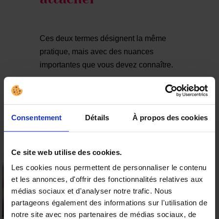
Ces deux termes désignent la même
pratique, mais avec des nuances
importantes que vous devez connaître.
Shibari
signifie littéralement « lier »
Consentement
Détails
À propos des cookies
ou « nouer ». Ce mot met l’accent sur
la dimension artistique et esthétique.
On parle de shibari quand l’objectif
Ce site web utilise des cookies.
principal est de créer de belles
Les cookies nous permettent de personnaliser le contenu
formes, des motifs visuels sur le
et les annonces, d'offrir des fonctionnalités relatives aux
corps. C’est l’esthétisme sans
15% offerts sur votre
médias sociaux et d'analyser notre trafic. Nous
première commande
forcément le sexe.
partageons également des informations sur l'utilisation de
Kinbaku
se traduit par « attacher
Valable sur tous les produits
notre site avec nos partenaires de médias sociaux, de