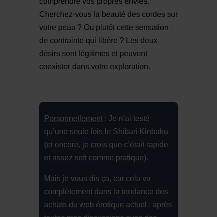
comprendre vos propres envies.
Cherchez-vous la beauté des cordes sur
votre peau ? Ou plutôt cette sensation
de contrainte qui libère ? Les deux
désirs sont légitimes et peuvent
coexister dans votre exploration.
Personnellement
: Je n’ai testé
qu’une seule fois le Shibari Kinbaku
(et encore, je crois que c’était rapide
et assez soft comme pratique).
Mais je vous dis ça, car cela va
complètement dans la tendance des
achats du web érotique actuel ; après