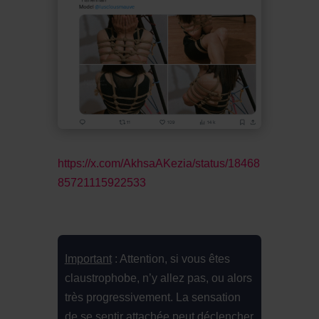
https://x.com/AkhsaAKezia/status/18468
85721115922533
Important
: Attention, si vous êtes
claustrophobe, n’y allez pas, ou alors
très progressivement. La sensation
de se sentir attachée peut déclencher