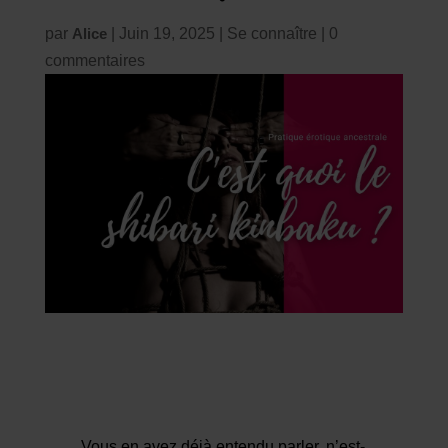
par
Alice
|
Juin 19, 2025
|
Se connaître
|
0
commentaires
Vous en avez déjà entendu parler, n’est-