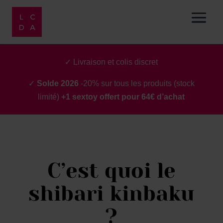
✓ Livraison et colis discret
✓
Solde 2026
-20% sur tous les produits (stock
limité)
+1 sextoy offert pour 64€ d’achat
C’est quoi le
shibari kinbaku
?