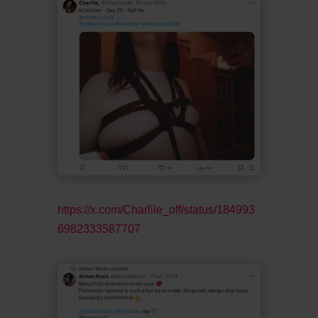
https://x.com/Charliie_off/status/184993
6982333587707