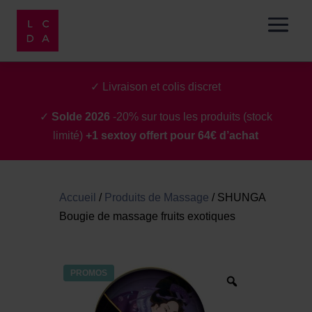
✓ Livraison et colis discret
✓
Solde 2026
-20% sur tous les produits (stock
limité)
+1 sextoy offert pour 64€ d’achat
Accueil
/
Produits de Massage
/
SHUNGA
Bougie de massage fruits exotiques
PROMOS