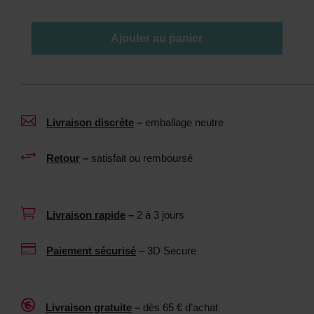
t
b
t
r
Ajouter au panier
o
i
y
f
a
i
n
a

Livraison discrète
–
emballage neutre
t
n
p
t
+
Retour
–
satisfait ou remboursé
o
n
u
e
r
u

Livraison rapide
–
2 à 3 jours
s
t
e
r

Paiement sécurisé
– 3D Secure
x
e
t
1
o
0

Livraison gratuite
–
dès 65 € d’achat