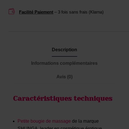
y
0
s
M

Facilité Paiement
– 3 fois sans frais (Klarna)
L
Description
Informations complémentaires
Avis (0)
Caractéristiques techniques
Petite bougie de massage
de la marque
SHUNGA, leader en cosmétique érotique