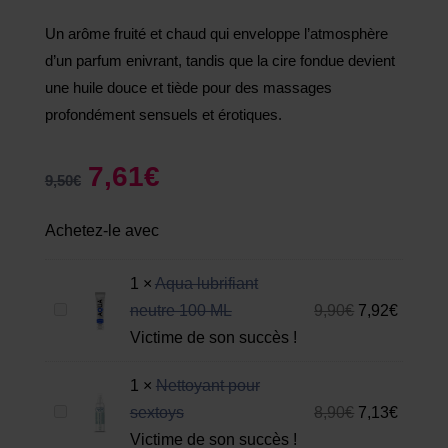
Un arôme fruité et chaud qui enveloppe l’atmosphère
d’un parfum enivrant, tandis que la cire fondue devient
une huile douce et tiède pour des massages
profondément sensuels et érotiques.
7,61
€
9,50
€
Achetez-le avec
1
×
Aqua lubrifiant
A
neutre 100 ML
9,90
€
7,92
€
q
Victime de son succès !
u
1
×
Nettoyant pour
a
N
sextoys
8,90
€
7,13
€
l
e
Victime de son succès !
u