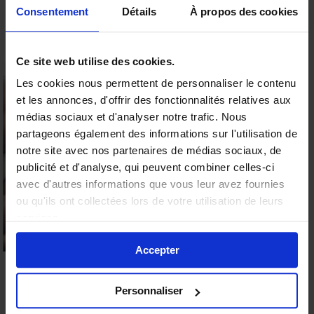
Consentement
Détails
À propos des cookies
Ce site web utilise des cookies.
Les cookies nous permettent de personnaliser le contenu
et les annonces, d'offrir des fonctionnalités relatives aux
15% offerts sur votre
médias sociaux et d'analyser notre trafic. Nous
première commande
partageons également des informations sur l'utilisation de
Valable sur tous les produits
notre site avec nos partenaires de médias sociaux, de
9.6
publicité et d'analyse, qui peuvent combiner celles-ci
ENVOI
/10 (19 avis)
★★★★★
avec d'autres informations que vous leur avez fournies
ou qu'ils ont collectées lors de votre utilisation de leurs
Profiter de l'offre
services.
Non merci
Accepter
Personnaliser