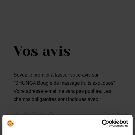
Vos avis
Soyez le premier à laisser votre avis sur
“SHUNGA Bougie de massage fruits exotiques”
Votre adresse e-mail ne sera pas publiée.
Les
champs obligatoires sont indiqués avec
*