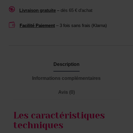
o
0

Livraison gratuite
–
dès 65 € d’achat
y
0
s
M

Facilité Paiement
– 3 fois sans frais (Klarna)
L
Description
Informations complémentaires
Avis (0)
Les caractéristiques
techniques