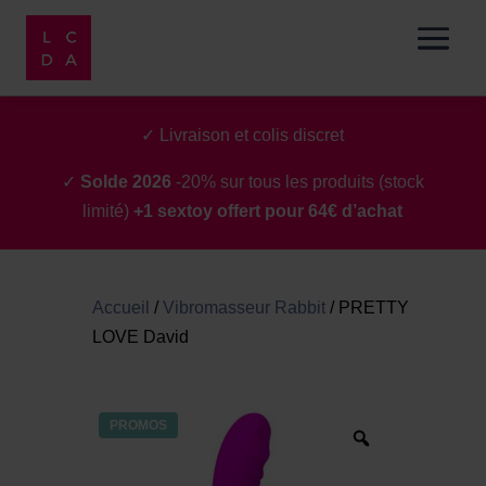
✓ Livraison et colis discret
✓
Solde 2026
-20% sur tous les produits (stock
limité)
+1 sextoy offert pour 64€ d’achat
Accueil
/
Vibromasseur Rabbit
/
PRETTY
LOVE David
PROMOS