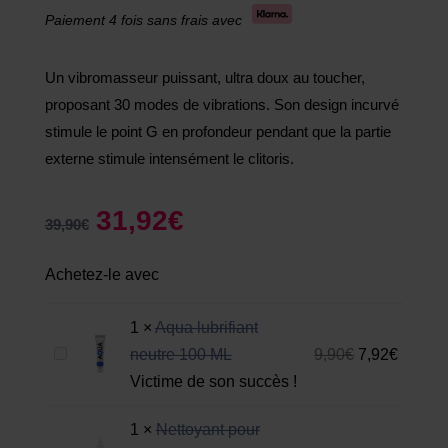
Paiement 4 fois sans frais avec
Un vibromasseur puissant, ultra doux au toucher,
proposant 30 modes de vibrations. Son design incurvé
stimule le point G en profondeur pendant que la partie
externe stimule intensément le clitoris.
31,92
€
39,90
€
Achetez-le avec
1
×
Aqua lubrifiant
A
neutre 100 ML
9,90
€
7,92
€
q
Victime de son succès !
u
1
×
Nettoyant pour
a