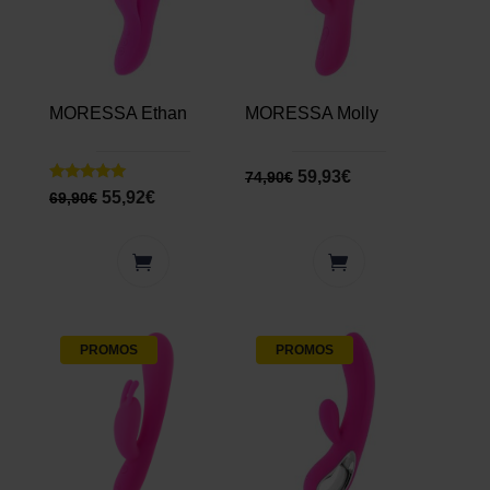
MORESSA Ethan
MORESSA Molly
59,93
€
74,90
€
Note
55,92
€
69,90
€
5.00
sur 5
PROMOS
PROMOS