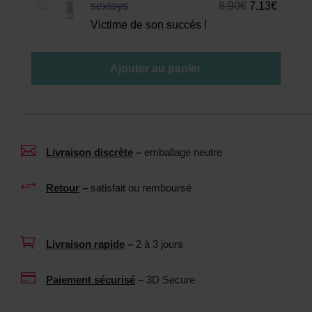
N
sextoys
8,90
€
7,13
€
l
e
Victime de son succès !
u
t
b
t
r
Ajouter au panier
o
i
y
f
a
i
n
a

Livraison discrète
–
emballage neutre
t
n
p
t
+
Retour
–
satisfait ou remboursé
o
n
u
e
r
u

Livraison rapide
–
2 à 3 jours
s
t
e
r

Paiement sécurisé
– 3D Secure
x
e
t
1