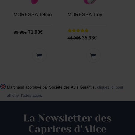
MORESSA Telmo
MORESSA Troy
71,93
€
89,90
€
Note
35,93
€
44,90
€
5.00
sur 5
Marchand approuvé par Société des Avis Garantis,
cliquez ici pour
afficher l'attestation
.
La Newsletter des
Caprices d’Alice