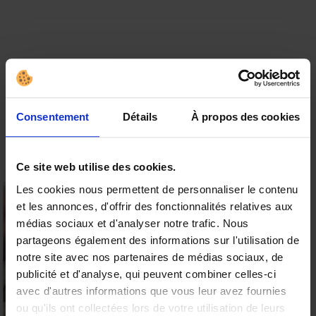
Vos avis
Consentement
Détails
À propos des cookies
Soyez le premier à laisser votre avis sur “PRETTY
LOVE David”
Votre adresse e-mail ne sera pas publiée.
Les
Ce site web utilise des cookies.
champs obligatoires sont indiqués avec
*
Les cookies nous permettent de personnaliser le contenu
et les annonces, d'offrir des fonctionnalités relatives aux
15% offerts sur votre
médias sociaux et d'analyser notre trafic. Nous
première commande
partageons également des informations sur l'utilisation de
Valable sur tous les produits
notre site avec nos partenaires de médias sociaux, de
9.6
publicité et d'analyse, qui peuvent combiner celles-ci
/10 (19 avis)
★★★★★
avec d'autres informations que vous leur avez fournies
ou qu'ils ont collectées lors de votre utilisation de leurs
Profiter de l'offre