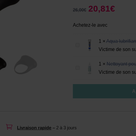
20,81
€
26,00
€
Achetez-le avec
1
×
Aqua lubrifia
A
Victime de son s
q
u
1
×
Nettoyant pou
N
a
Victime de son s
e
l
t
u
A
t
b
o
r
y
i
a
f
n

i
Livraison rapide
–
2 à 3 jours
t
a