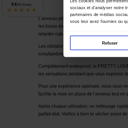
Les cookies nous permettent d
9.6
/10 (19 avis)
★★★★★
sociaux et d'analyser notre t
partenaires de médias sociaux
L'anneau pénien PRETTY LOVE Bertram transf
vous leur avez fournies ou qu'
les tissus érectiles, ce qui permet d'obten
retarder naturellement l'éjaculation, prolongea
Refuser
Les vibrations générées par la balle stimula
simultanément la base du pénis et, selon la p
Complètement waterproof, le PRETTY LOVE B
les sensations pendant que vous explorez de
Pour une expérience optimale, nous vous r
facilite la mise en place de l'anneau tout en 
Après chaque utilisation, un nettoyage rapi
parfait état. Veillez à bien le sécher avant d