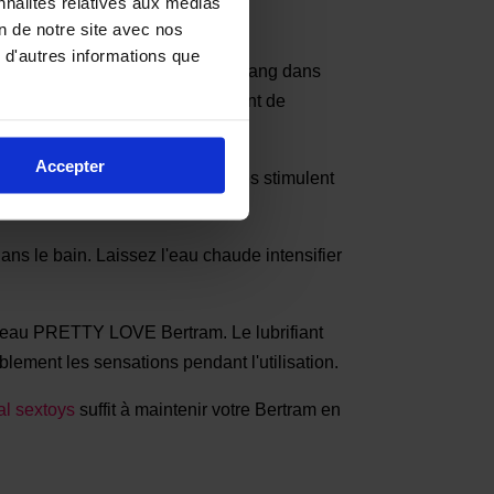
nnalités relatives aux médias
on de notre site avec nos
 d'autres informations que
 premier lieu, il maintient le sang dans
uce mais efficace permet également de
Accepter
ositionnées stratégiquement, elles stimulent
e stimulation très puissante.
 le bain. Laissez l'eau chaude intensifier
neau PRETTY LOVE Bertram. Le lubrifiant
ablement les sensations pendant l'utilisation.
al sextoys
suffit à maintenir votre Bertram en