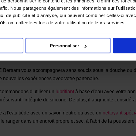
e personnaliser le contenu et les annonces, d'offrir des fonctio
rafic. Nous partageons également des informations sur l'utilisati
, de publicité et d'analyse, qui peuvent combiner celles-ci avec
orme vos relations intimes grâce à ses nombreux bénéfices. En
ils ont collectées lors de votre utilisation de leurs services.
ir une érection plus ferme et volumineuse. Cette compression do
nt ainsi votre plaisir et celui de votre partenaire.
Personnaliser
trice offrent une dimension supplémentaire au plaisir partagé. P
osition, peuvent atteindre le clitoris de votre partenaire pour un
ertram vous accompagnera sans soucis sous la douche ou dans
 nouvelles expériences avec votre partenaire.
ecommandons d'utiliser un
lubrifiant
à base d'eau avec votre an
préservant l'intégrité du silicone. De plus, il augmente considér
de à l'eau tiède avec un savon neutre ou avec un
nettoyant spéci
e le ranger dans un endroit propre et sec, à l'abri de la poussière.