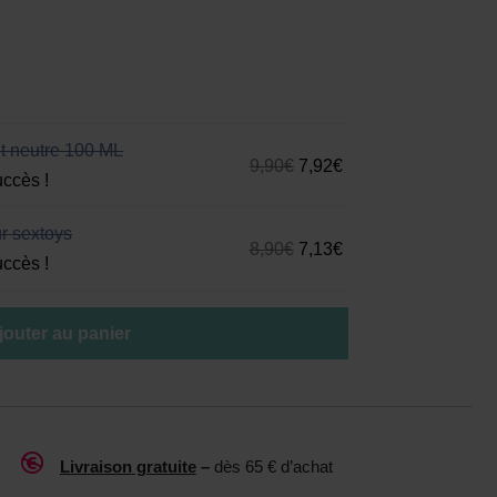
nt neutre 100 ML
9,90
€
7,92
€
uccès !
r sextoys
8,90
€
7,13
€
uccès !
jouter au panier

Livraison gratuite
–
dès 65 € d’achat