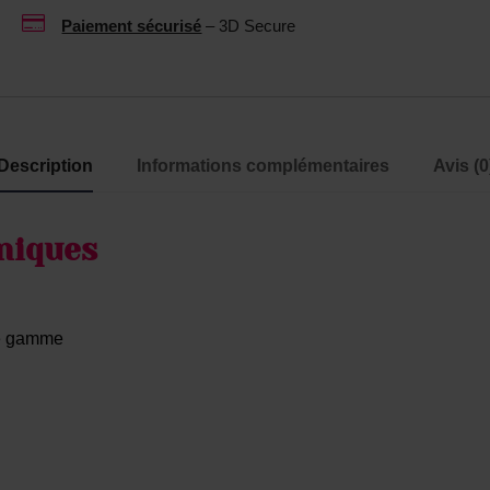

p
Paiement sécurisé
– 3D Secure
n
o
t
u
n
r
e
s
u
Description
Informations complémentaires
Avis (0
e
t
x
r
t
e
niques
o
1
y
0
s
0
de gamme
M
L