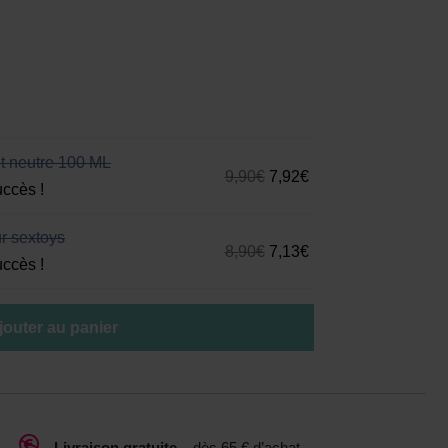
nt neutre 100 ML
9,90
€
7,92
€
uccès !
r sextoys
8,90
€
7,13
€
uccès !
jouter au panier

Livraison gratuite
–
dès 65 € d’achat