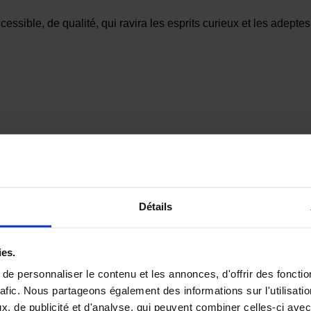
sible, de qualité, qui ravira les esprits curieux et les adepte
Détails
ies.
e personnaliser le contenu et les annonces, d'offrir des fonctio
rafic. Nous partageons également des informations sur l'utilisati
, de publicité et d'analyse, qui peuvent combiner celles-ci avec