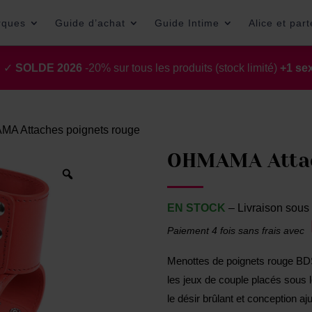
rques
Guide d’achat
Guide Intime
Alice et par
t ✓
SOLDE 2026
-20% sur tous les produits (stock limité)
+1 sex
A Attaches poignets rouge
OHMAMA Attac
EN STOCK
– Livraison sous 
Paiement 4 fois sans frais avec
Menottes de poignets rouge BD
les jeux de couple placés sous 
le désir brûlant et conception 