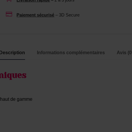
t
a

p
Paiement sécurisé
– 3D Secure
n
o
t
u
n
r
e
s
u
Description
Informations complémentaires
Avis (0
e
t
x
r
t
e
niques
o
1
y
0
s
0
 haut de gamme
M
L