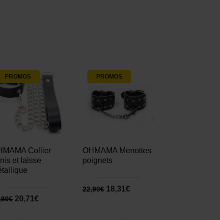
PROMOS
PROMOS
MAMA Collier
OHMAMA Menottes
nis et laisse
poignets
tallique
18,31
€
22,90
€
20,71
€
,90
€