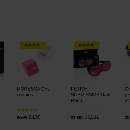
PROMOS
PROMOS
MORESSA Dés
FETISH
OH
coquins
SUBMISSIVE Dark
pé
Room
mé
Note
7,13
€
17,52
€
8,90
€
21,90
€
25
5.00
sur 5