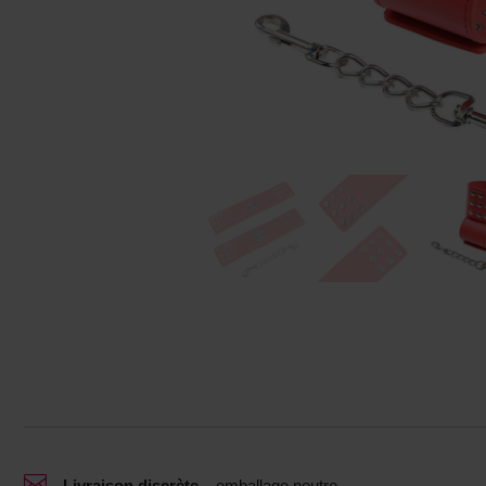

Livraison discrète
–
emballage neutre