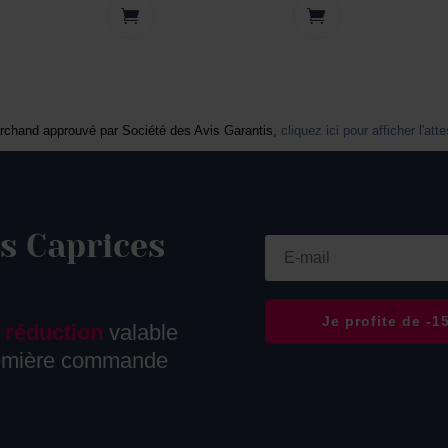
rchand approuvé par Société des Avis Garantis,
cliquez ici pour afficher l'att
s Caprices
e
Je profite de -
 réduction
valable
remière commande