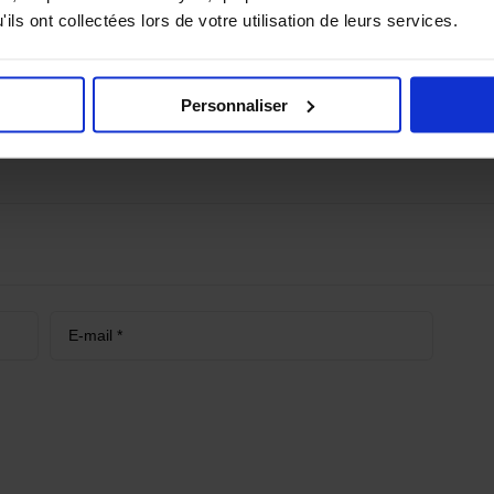
ils ont collectées lors de votre utilisation de leurs services.
“OHMAMA Attaches poignets rouge”
s champs obligatoires sont indiqués avec
*
Personnaliser