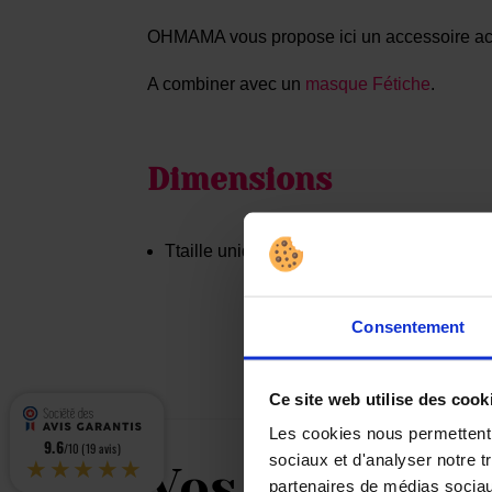
OHMAMA vous propose ici un accessoire acces
A combiner avec un
masque Fétiche
.
Dimensions
Ttaille unique ajustable
Consentement
Ce site web utilise des cook
Les cookies nous permettent d
9.6
/10 (19 avis)
★★★★★
sociaux et d'analyser notre t
Vos avis
partenaires de médias sociaux