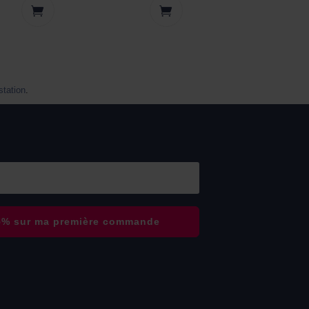
estation
.
15% sur ma première commande