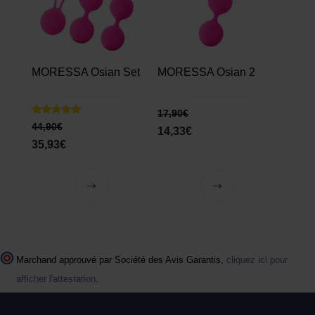
MORESSA Osian Set
MORESSA Osian 2
17,90
€
Note
44,90
€
14,33
€
5.00
sur 5
35,93
€
Marchand approuvé par Société des Avis Garantis,
cliquez ici pour
afficher l'attestation
.