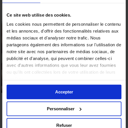
entends pas pendant que je marche avec. Elles
sont ultra douce et avec du lubrifiant ca s’insère
Ce site web utilise des cookies.
très bien. Bref, parfaite.
Les cookies nous permettent de personnaliser le contenu
et les annonces, d'offrir des fonctionnalités relatives aux
15% offerts sur votre
médias sociaux et d'analyser notre trafic. Nous
première commande
Ajouter un commentaire
partageons également des informations sur l'utilisation de
Votre adresse e-mail ne sera pas publiée.
Les
Valable sur tous les produits
notre site avec nos partenaires de médias sociaux, de
9.6
publicité et d'analyse, qui peuvent combiner celles-ci
champs obligatoires sont indiqués avec
*
/10 (19 avis)
★★★★★
avec d'autres informations que vous leur avez fournies
ou qu'ils ont collectées lors de votre utilisation de leurs
Profiter de l'offre
services.
Non merci
Accepter
Personnaliser
Refuser