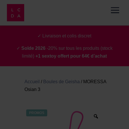
✓ Livraison et colis discret
✓
Solde 2026
-20% sur tous les produits (stock
limité)
+1 sextoy offert pour 64€ d’achat
Accueil
/
Boules de Geisha
/
MORESSA
Osian 3
PROMOS