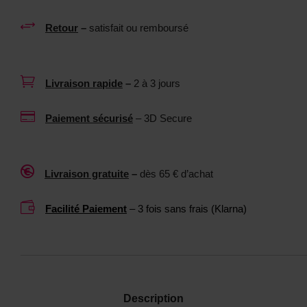
n
p
t
+
Retour
–
satisfait ou remboursé
o
n
u
e
r
u

Livraison rapide
–
2 à 3 jours
s
t
e
r

Paiement sécurisé
– 3D Secure
x
e
t
1
o
0

Livraison gratuite
–
dès 65 € d’achat
y
0
s
M

Facilité Paiement
– 3 fois sans frais (Klarna)
L
Description