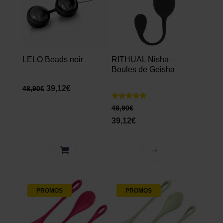
LELO Beads noir
RITHUAL Nisha –
Boules de Geisha
39,12
€
48,90
€
Note
48,90
€
5.00
sur 5
39,12
€
PROMOS
PROMOS