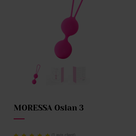
MORESSA Osian 3
(
1
avis client)