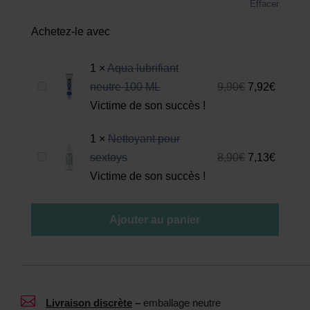
Effacer
Achetez-le avec
1
×
Aqua lubrifiant
A
neutre 100 ML
9,90
€
7,92
€
q
Victime de son succès !
u
1
×
Nettoyant pour
a
N
sextoys
8,90
€
7,13
€
l
e
Victime de son succès !
u
t
b
t
r
Ajouter au panier
o
i
y
f
a
i
n
a

Livraison discrète
–
emballage neutre
t