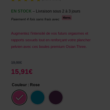
Noté
5.00
EN STOCK
– Livraison sous 2 à 3 jours
sur 5
basé
Paiement 4 fois sans frais avec
sur
notatio
n
client
Augmentez l’intensité de vos futurs orgasmes et
rapports sexuels tout en renforçant votre plancher
pelvien avec ces boules premium Osian Three.
19,90
€
15,91
€
Couleur
: Rose