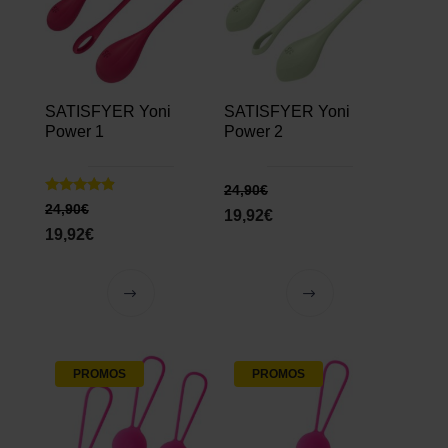
SATISFYER Yoni
SATISFYER Yoni
Power 1
Power 2
24,90
€
Note
24,90
€
19,92
€
4.67
sur 5
19,92
€
PROMOS
PROMOS