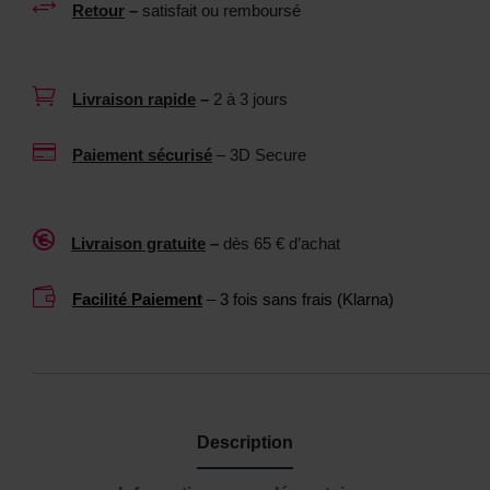
+
Retour
–
satisfait ou remboursé
o
n
u
e
r
u

Livraison rapide
–
2 à 3 jours
s
t
e
r

Paiement sécurisé
– 3D Secure
x
e
t
1
o
0

Livraison gratuite
–
dès 65 € d’achat
y
0
s
M

Facilité Paiement
– 3 fois sans frais (Klarna)
L
Description