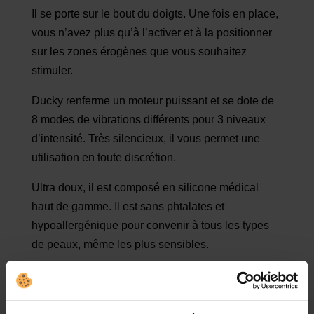
Il se porte sur le bout du doigts. Une fois en place,
vous n’avez plus qu’à l’activer et à la positionner
sur les zones érogènes que vous souhaitez
stimuler.
Ducky renferme un moteur puissant et se dote de
8 modes de vibrations différents pour 3 niveaux
d’intensité. Très silencieux, il vous permet une
utilisation en toute discrétion.
Ultra doux, il est composé en silicone médical
haut de gamme. Il est sans phtalates et
hypoallergénique pour convenir à tous les types
de peaux, même les plus sensibles.
La recharge se fait via son câble USB. Le
nettoyage est simple et peut se faire soit avec un
nettoyant pour sextoy, soit avec de l’eau tiède et