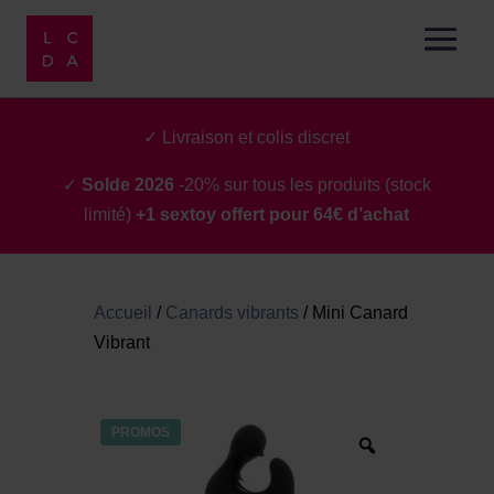
✓ Livraison et colis discret
✓
Solde 2026
-20% sur tous les produits (stock
limité)
+1 sextoy offert pour 64€ d’achat
Accueil
/
Canards vibrants
/
Mini Canard
Vibrant
PROMOS