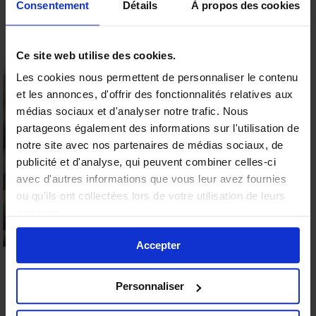
Consentement
Détails
À propos des cookies
un peu de savon neutre.
Enfin, Ducky est waterproof pour être utilisé sous
Ce site web utilise des cookies.
l’eau de votre bain ou dans la douche. Si vous ne
Les cookies nous permettent de personnaliser le contenu
l’utilisez pas dans l’eau, munissez-vous d’un
gel
et les annonces, d'offrir des fonctionnalités relatives aux
15% offerts sur votre
lubrifiant
composé à base d’eau pour décupler les
médias sociaux et d'analyser notre trafic. Nous
première commande
sensations de vibrations sur vos zones érogènes.
partageons également des informations sur l'utilisation de
Valable sur tous les produits
notre site avec nos partenaires de médias sociaux, de
9.6
publicité et d'analyse, qui peuvent combiner celles-ci
/10 (19 avis)
★★★★★
avec d'autres informations que vous leur avez fournies
Les dimensions
ou qu'ils ont collectées lors de votre utilisation de leurs
Profiter de l'offre
services.
Longueur : 4,5 cm
Non merci
Accepter
Largeur : 4,1 cm
Poids : 16 grammes
Personnaliser