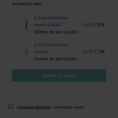
Achetez-le avec
1
×
Aqua lubrifiant
A
neutre 100 ML
9,90
€
7,92
€
q
Victime de son succès !
u
1
×
Nettoyant pour
a
N
sextoys
8,90
€
7,13
€
l
e
Victime de son succès !
u
t
b
t
r
Ajouter au panier
o
i
y
f
a
i
n
a

Livraison discrète
–
emballage neutre
t
n
p
t