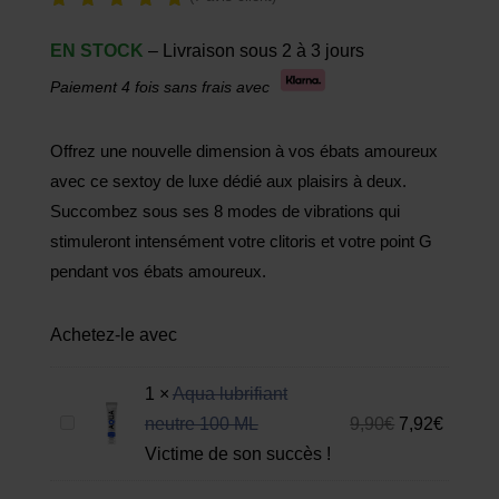
Noté
4.86
EN STOCK
– Livraison sous 2 à 3 jours
sur 5
basé
Paiement 4 fois sans frais avec
sur
notatio
ns
client
Offrez une nouvelle dimension à vos ébats amoureux
avec ce sextoy de luxe dédié aux plaisirs à deux.
Succombez sous ses 8 modes de vibrations qui
stimuleront intensément votre clitoris et votre point G
pendant vos ébats amoureux.
Achetez-le avec
1
×
Aqua lubrifiant
A
neutre 100 ML
9,90
€
7,92
€
q
Victime de son succès !
u