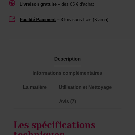

Livraison gratuite
–
dès 65 € d’achat
t
1
o
0

Facilité Paiement
– 3 fois sans frais (Klarna)
y
0
s
M
L
Description
Informations complémentaires
La matière
Utilisation et Nettoyage
Avis (7)
Les spécifications
techniques