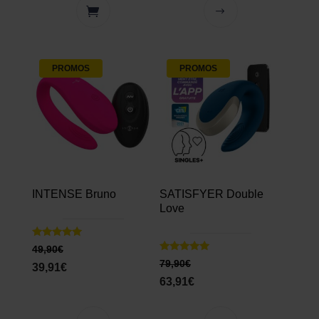
PROMOS
PROMOS
INTENSE Bruno
SATISFYER Double
Love
Note
49,90
€
5.00
Note
79,90
€
sur 5
39,91
€
5.00
sur 5
63,91
€