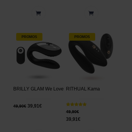
PROMOS
PROMOS
BRILLY GLAM We Love
RITHUAL Kama
39,91
€
49,90
€
Note
49,90
€
5.00
sur 5
39,91
€