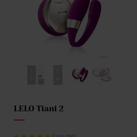
LELO Tiani 2
(
7
avis client)