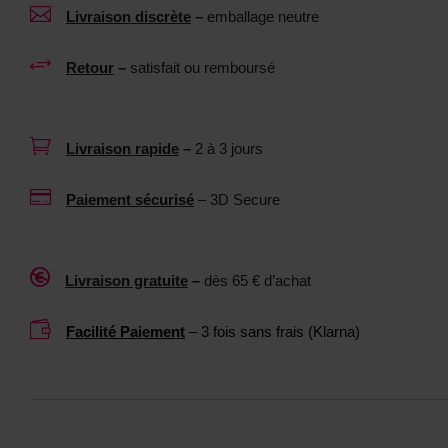
a

Livraison discrète
–
emballage neutre
t
n
p
t
+
Retour
–
satisfait ou remboursé
o
n
u
e
r
u

Livraison rapide
–
2 à 3 jours
s
t
e
r

Paiement sécurisé
– 3D Secure
x
e
t
1
o
0

Livraison gratuite
–
dès 65 € d’achat
y
0
s
M

Facilité Paiement
– 3 fois sans frais (Klarna)
L