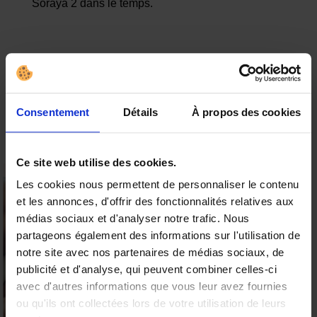
Soraya 2 dans le temps.
Les dimensions
Consentement
Détails
À propos des cookies
Longueur : 22 cm
Diamètre : 4,4 cm
Ce site web utilise des cookies.
Les cookies nous permettent de personnaliser le contenu
et les annonces, d'offrir des fonctionnalités relatives aux
15% offerts sur votre
médias sociaux et d'analyser notre trafic. Nous
première commande
partageons également des informations sur l'utilisation de
notre site avec nos partenaires de médias sociaux, de
Valable sur tous les produits
9.6
publicité et d'analyse, qui peuvent combiner celles-ci
/10 (19 avis)
★★★★★
Vos avis
avec d'autres informations que vous leur avez fournies
ou qu'ils ont collectées lors de votre utilisation de leurs
Profiter de l'offre