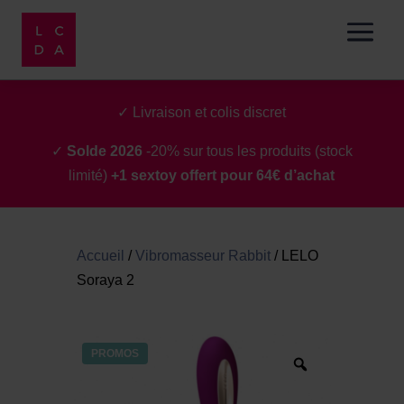
✓ Livraison et colis discret
✓
Solde 2026
-20% sur tous les produits (stock
limité)
+1 sextoy offert pour 64€ d’achat
Accueil
/
Vibromasseur Rabbit
/
LELO
Soraya 2
PROMOS