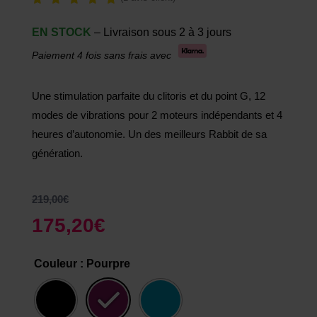
Noté
5.00
EN STOCK
– Livraison sous 2 à 3 jours
sur 5
basé
Paiement 4 fois sans frais avec
sur
notatio
n
client
Une stimulation parfaite du clitoris et du point G, 12
modes de vibrations pour 2 moteurs indépendants et 4
heures d’autonomie. Un des meilleurs Rabbit de sa
génération.
219,00
€
175,20
€
Couleur
: Pourpre