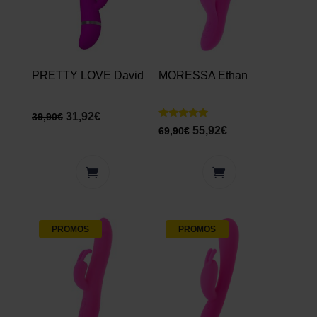
PRETTY LOVE David
MORESSA Ethan
31,92
€
39,90
€
Note
55,92
€
69,90
€
5.00
sur 5
PROMOS
PROMOS