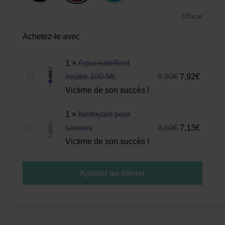
Effacer
Achetez-le avec
1
×
Aqua lubrifiant
A
neutre 100 ML
9,90
€
7,92
€
q
Victime de son succès !
u
1
×
Nettoyant pour
a
N
sextoys
8,90
€
7,13
€
l
e
Victime de son succès !
u
t
b
t
r
Ajouter au panier
o
i
y
f
a
i
n