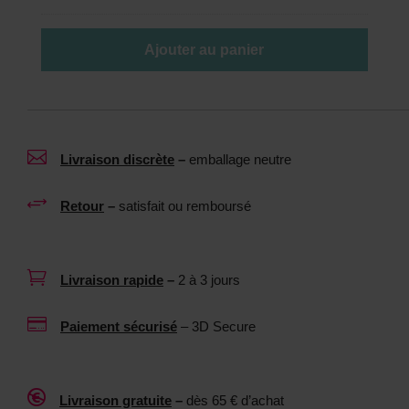
t
b
t
r
Ajouter au panier
o
i
y
f
a
i
n
a

Livraison discrète
–
emballage neutre
t
n
p
t
+
Retour
–
satisfait ou remboursé
o
n
u
e
r
u

Livraison rapide
–
2 à 3 jours
s
t
e
r

Paiement sécurisé
– 3D Secure
x
e
t
1
o
0

Livraison gratuite
–
dès 65 € d’achat