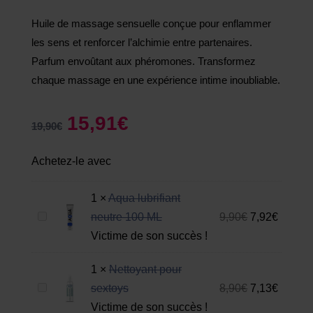
Huile de massage sensuelle conçue pour enflammer
les sens et renforcer l’alchimie entre partenaires.
Parfum envoûtant aux phéromones. Transformez
chaque massage en une expérience intime inoubliable.
15,91
€
19,90
€
Achetez-le avec
1
×
Aqua lubrifiant
A
neutre 100 ML
9,90
€
7,92
€
q
Victime de son succès !
u
1
×
Nettoyant pour
a
N
sextoys
8,90
€
7,13
€
l
e
Victime de son succès !
u