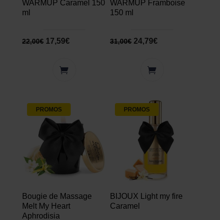
WARMUP Caramel 150
WARMUP Framboise
ml
150 ml
17,59
€
24,79
€
22,00
€
31,00
€
PROMOS
PROMOS
Bougie de Massage
BIJOUX Light my fire
Melt My Heart
Caramel
Aphrodisia