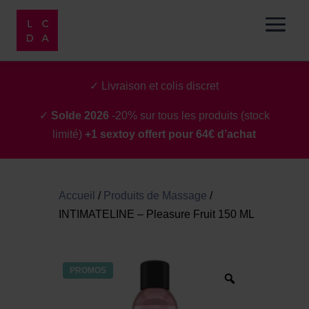
✓ Livraison et colis discret
✓
Solde 2026
-20% sur tous les produits (stock
limité)
+1 sextoy offert pour 64€ d’achat
Accueil
/
Produits de Massage
/
INTIMATELINE – Pleasure Fruit 150 ML
PROMOS