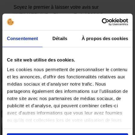
Soyez le premier à laisser votre avis sur
“INTIMATELINE – Pleasure Fruit 150 ML”
Votre adresse e-mail ne sera pas publiée.
Les
champs obligatoires sont indiqués avec
*
Consentement
Détails
À propos des cookies
Ce site web utilise des cookies.
Les cookies nous permettent de personnaliser le contenu
et les annonces, d'offrir des fonctionnalités relatives aux
15% offerts sur votre
médias sociaux et d'analyser notre trafic. Nous
première commande
partageons également des informations sur l'utilisation de
Valable sur tous les produits
notre site avec nos partenaires de médias sociaux, de
9.6
publicité et d'analyse, qui peuvent combiner celles-ci
/10 (19 avis)
★★★★★
avec d'autres informations que vous leur avez fournies
ou qu'ils ont collectées lors de votre utilisation de leurs
Profiter de l'offre
services.