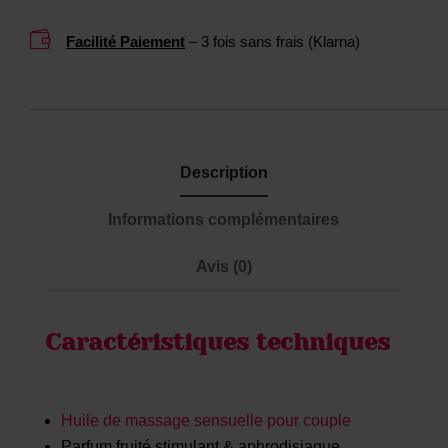
y
0
s
M

Facilité Paiement
– 3 fois sans frais (Klarna)
L
Description
Informations complémentaires
Avis (0)
Caractéristiques techniques
Huile de massage sensuelle pour couple
Parfum fruité stimulant & aphrodisiaque