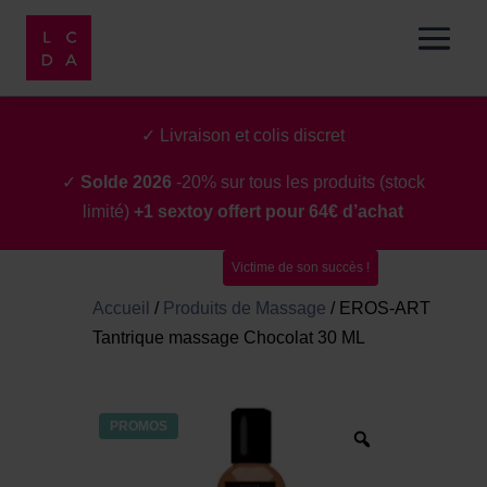
✓ Livraison et colis discret
✓
Solde 2026
-20% sur tous les produits (stock
limité)
+1 sextoy offert pour 64€ d’achat
Victime de son succès !
Accueil
/
Produits de Massage
/
EROS-ART
Tantrique massage Chocolat 30 ML
PROMOS