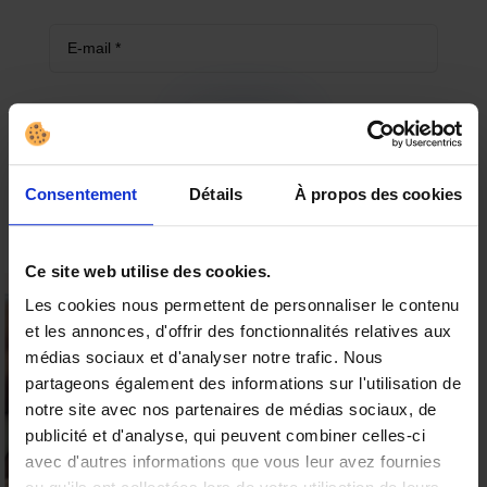
ENVOI
Consentement
Détails
À propos des cookies
Ce site web utilise des cookies.
Les cookies nous permettent de personnaliser le contenu
et les annonces, d'offrir des fonctionnalités relatives aux
15% offerts sur votre
médias sociaux et d'analyser notre trafic. Nous
Produits similaires
première commande
partageons également des informations sur l'utilisation de
Valable sur tous les produits
notre site avec nos partenaires de médias sociaux, de
PROMOS
PROMOS
9.6
publicité et d'analyse, qui peuvent combiner celles-ci
/10 (19 avis)
★★★★★
avec d'autres informations que vous leur avez fournies