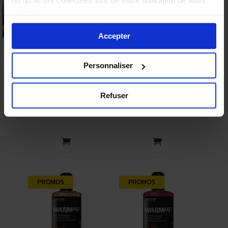
ou qu'ils ont collectées lors de votre utilisation de leurs
Profiter de l'offre
services.
Non merci
Accepter
SHUNGA – Huile de
JOYDIVISION
Personnaliser
massage chauffante thé
WARMUP Cerise 150
vert Bio (comestible)
ml
Refuser
20,71
€
17,59
€
25,90
€
22,00
€
PROMOS
PROMOS