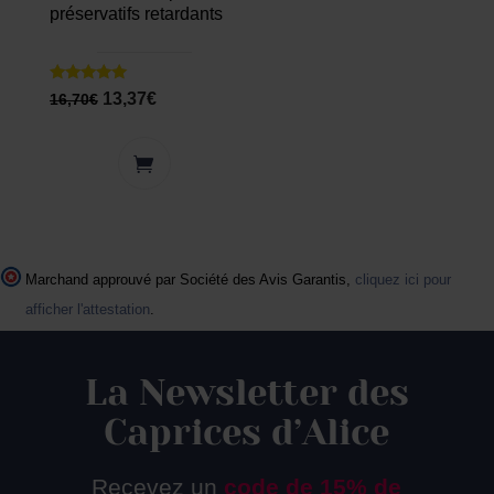
préservatifs retardants
Note
13,37
€
16,70
€
5.00
sur 5
Marchand approuvé par Société des Avis Garantis,
cliquez ici pour
afficher l'attestation
.
La Newsletter des
Caprices d’Alice
Recevez un
code de 15% de