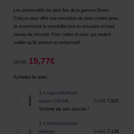
Les préservatifs les plus fins de la gamme Durex.
Conçus pour offrir une sensation de peau contre peau,
ils maximisent la sensibilité tout en assurant un haut
niveau de sécurité. Pour celles et ceux qui veulent
oublier qu’ils portent un préservatif.
15,77
€
19,70
€
Achetez-le avec
1
×
Aqua lubrifiant
A
neutre 100 ML
9,90
€
7,92
€
q
Victime de son succès !
u
1
×
Nettoyant pour
a
N
sextoys
8,90
€
7,13
€
l