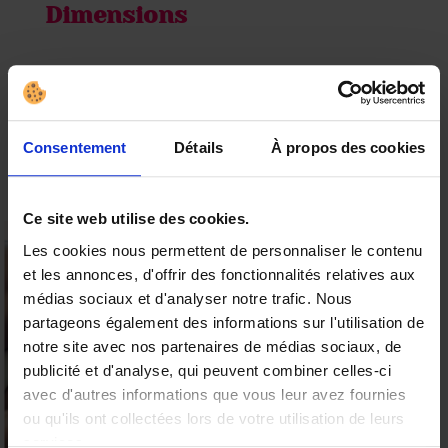
Dimensions
Largeur d'environ 54 mm de diamètre (standard)
Forme : droite avec réservoir
Boîte de 12 unités
Consentement
Détails
À propos des cookies
Ce site web utilise des cookies.
Les cookies nous permettent de personnaliser le contenu
et les annonces, d'offrir des fonctionnalités relatives aux
15% offerts sur votre
médias sociaux et d'analyser notre trafic. Nous
première commande
partageons également des informations sur l'utilisation de
Valable sur tous les produits
notre site avec nos partenaires de médias sociaux, de
Vos avis
9.6
publicité et d'analyse, qui peuvent combiner celles-ci
/10 (19 avis)
★★★★★
avec d'autres informations que vous leur avez fournies
ou qu'ils ont collectées lors de votre utilisation de leurs
Profiter de l'offre
services.
Soyez le premier à laisser votre avis sur “Durex