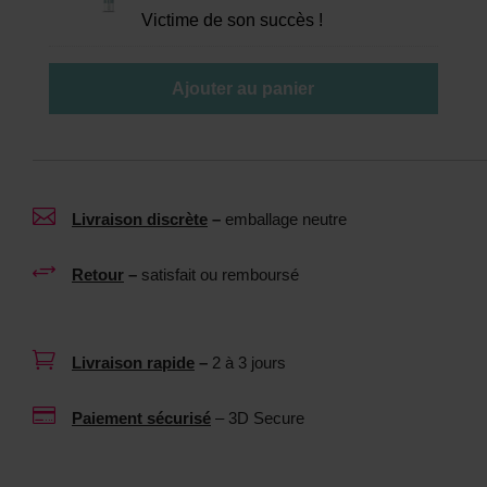
e
Victime de son succès !
u
t
b
t
r
Ajouter au panier
o
i
y
f
a
i
n
a

Livraison discrète
–
emballage neutre
t
n
p
t
+
Retour
–
satisfait ou remboursé
o
n
u
e
r
u

Livraison rapide
–
2 à 3 jours
s
t
e
r

Paiement sécurisé
– 3D Secure
x
e
t
1