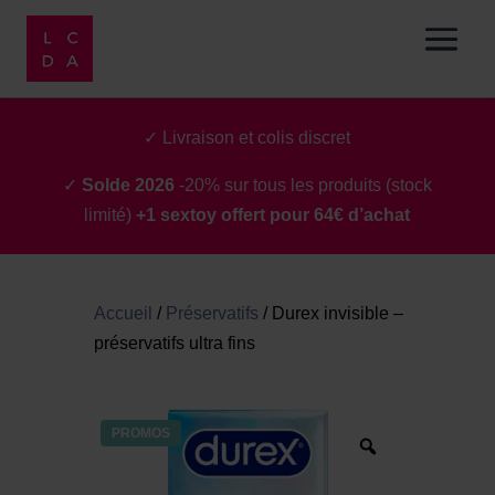
✓ Livraison et colis discret
✓
Solde 2026
-20% sur tous les produits (stock
limité)
+1 sextoy offert pour 64€ d’achat
Accueil
/
Préservatifs
/
Durex invisible –
préservatifs ultra fins
PROMOS