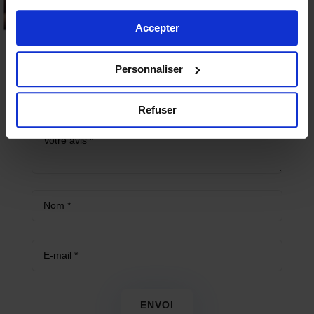
invisible – préservatifs ultra fins”
Non merci
Accepter
Votre adresse e-mail ne sera pas publiée.
Les
champs obligatoires sont indiqués avec
*
Personnaliser
Refuser
ENVOI