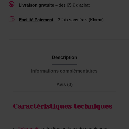
o
0

Livraison gratuite
–
dès 65 € d’achat
y
0
s
M

Facilité Paiement
– 3 fois sans frais (Klarna)
L
Description
Informations complémentaires
Avis (0)
Caractéristiques techniques
Préservatifs
ultra fins en latex de caoutchouc