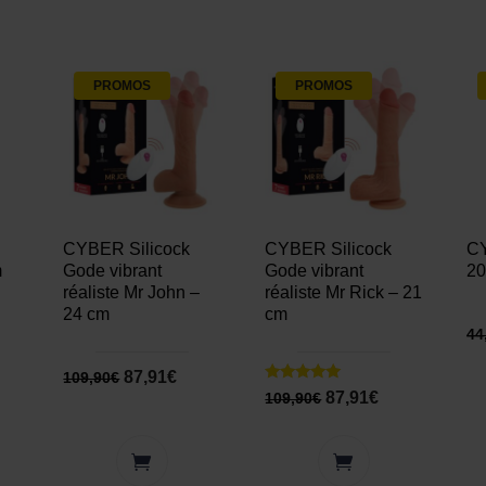
PROMOS
PROMOS
CYBER Silicock
CYBER Silicock
CY
m
Gode vibrant
Gode vibrant
20
réaliste Mr John –
réaliste Mr Rick – 21
24 cm
cm
44
87,91
€
109,90
€
Note
87,91
€
109,90
€
5.00
sur 5