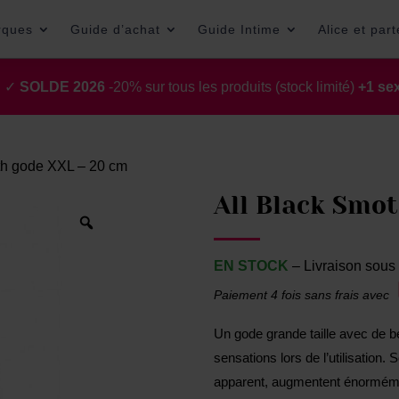
rques
Guide d’achat
Guide Intime
Alice et par
t ✓
SOLDE 2026
-20% sur tous les produits (stock limité)
+1 sex
th gode XXL – 20 cm
All Black Smo
EN STOCK
– Livraison sous 
Paiement 4 fois sans frais avec
Un gode grande taille avec de 
sensations lors de l’utilisation.
apparent, augmentent énormément