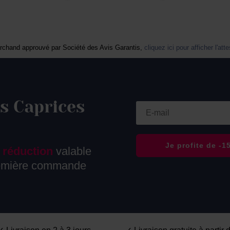
rchand approuvé par Société des Avis Garantis,
cliquez ici pour afficher l'att
s Caprices
e
Je profite de -
 réduction
valable
remière commande