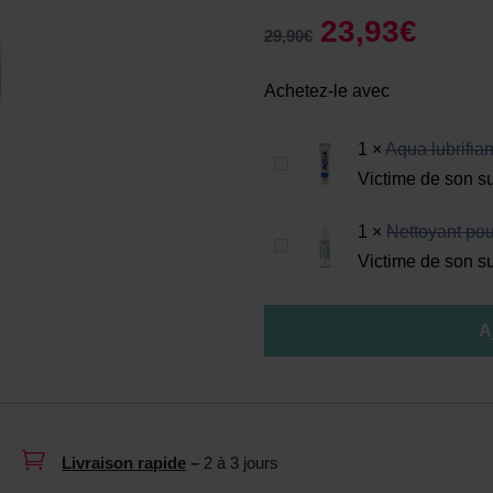
23,93
€
29,90
€
Achetez-le avec
1
×
Aqua lubrifia
A
Victime de son s
q
u
1
×
Nettoyant pou
N
a
Victime de son s
e
l
t
u
A
t
b
o
r
y
i
a
f
n

i
Livraison rapide
–
2 à 3 jours
t
a