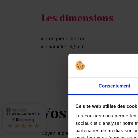
Les dimensions
Longueur : 20 cm
Diamètre : 4,5 cm
Consentement
Ce site web utilise des cook
Vos avis
Les cookies nous permettent d
9.6
/10 (19 avis)
★★★★★
sociaux et d'analyser notre t
partenaires de médias sociaux
Soyez le premier à laisser votre avis sur “
vous leur avez fournies ou qu'