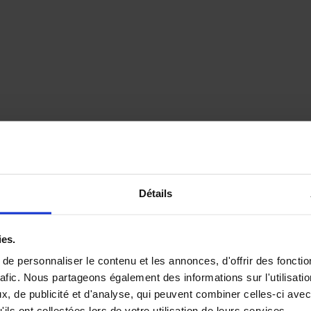
Détails
ies.
e personnaliser le contenu et les annonces, d'offrir des fonctio
rafic. Nous partageons également des informations sur l'utilisati
, de publicité et d'analyse, qui peuvent combiner celles-ci avec
All Black Smoth gode XXL – 20 cm”
ils ont collectées lors de votre utilisation de leurs services.