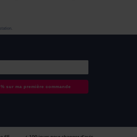
estation
.
15% sur ma première commande