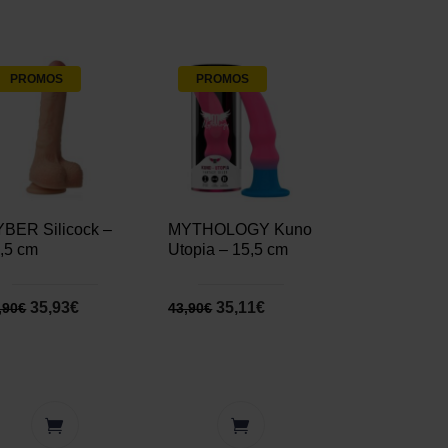
PROMOS
PROMOS
BER Silicock –
MYTHOLOGY Kuno
,5 cm
Utopia – 15,5 cm
35,93
€
35,11
€
,90
€
43,90
€