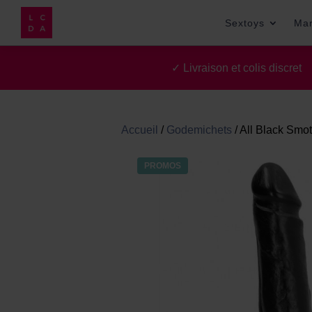
Sextoys
Ma
✓ Livraison et colis discre
Accueil
/
Godemichets
/
All Black Smo
PROMOS