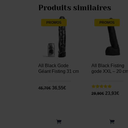
Produits similaires
PROMOS
PROMOS
All Black Gode
All Black Fisting
Géant Fisting 31 cm
gode XXL – 20 c
36,55
€
45,70
€
Note
23,93
€
29,90
€
5.00
sur 5