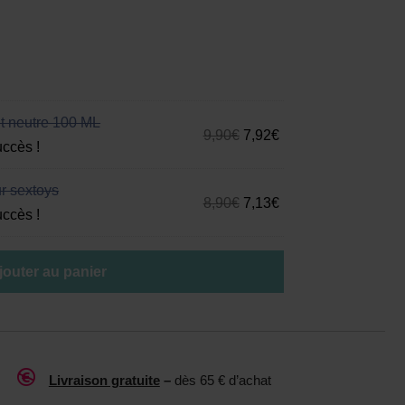
nt neutre 100 ML
9,90
€
7,92
€
uccès !
r sextoys
8,90
€
7,13
€
uccès !
jouter au panier

Livraison gratuite
–
dès 65 € d’achat